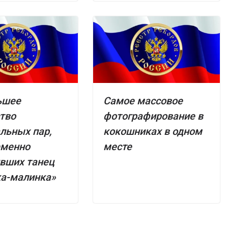
ьшее
Самое массовое
тво
фотографирование в
льных пар,
кокошниках в одном
еменно
месте
вших танец
ка-малинка»