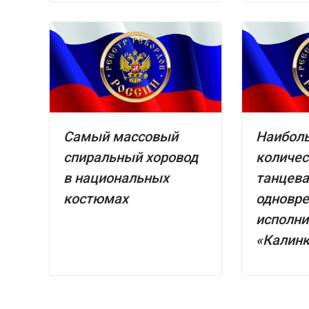
Самый массовый
Наибол
спиральный хоровод
количес
в национальных
танцева
костюмах
одновр
исполни
«Калин