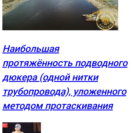
Наибольшая
протяжённость подводного
дюкера (одной нитки
трубопровода), уложенного
методом протаскивания