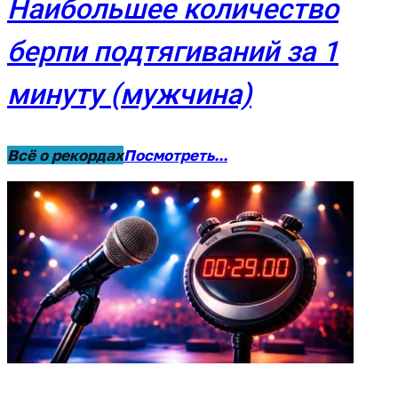
Наибольшее количество
берпи подтягиваний за 1
минуту (мужчина)
Всё о рекордах
Посмотреть...