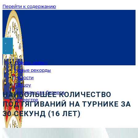
Перейти к содержанию
Подать заявку
Новые рекорды
Новости
ТВ шоу
Рекорды для бизнеса
НАИБОЛЬШЕЕ КОЛИЧЕСТВО
О Реестре
ПОДТЯГИВАНИЙ НА ТУРНИКЕ ЗА
30 СЕКУНД (16 ЛЕТ)