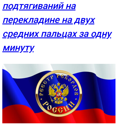
подтягиваний на
перекладине на двух
средних пальцах за одну
минуту