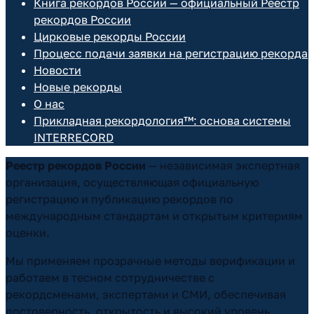
Книга рекордов России — официальный Реестр
рекордов России
Цирковые рекорды России
Процесс подачи заявки на регистрацию рекорда
Новости
Новые рекорды
О нас
Прикладная рекордология™: основа системы
INTERRECORD
Реестр рекордов России
— независимая экспертная
организация, осуществляющая официальную
регистрацию и публикацию рекордов по
международным стандартам и открытым критериям
оценки.
Мы применяем прозрачные методы верификации и
работаем в тесном сотрудничестве с
рекордсменами, экспертами и СМИ, обеспечивая
достоверность, открытость и высокий уровень