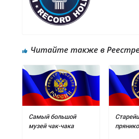
Читайте также в Реестре 
Самый большой
Старей
музей чак-чака
пряник