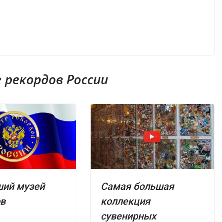
рекордов России
ший музей
Самая большая
ов
коллекция
сувенирных