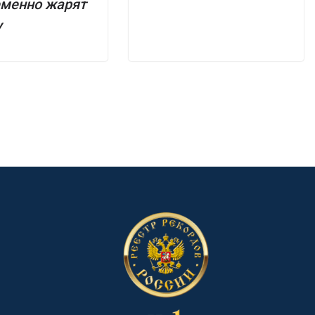
еменно жарят
у