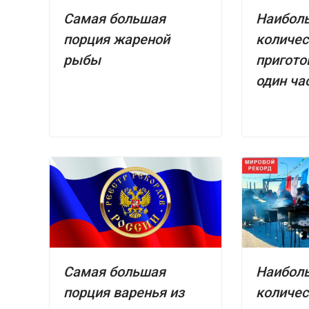
Самая большая
Наибол
порция жареной
количес
рыбы
пригото
один ча
Самая большая
Наибол
порция варенья из
количес