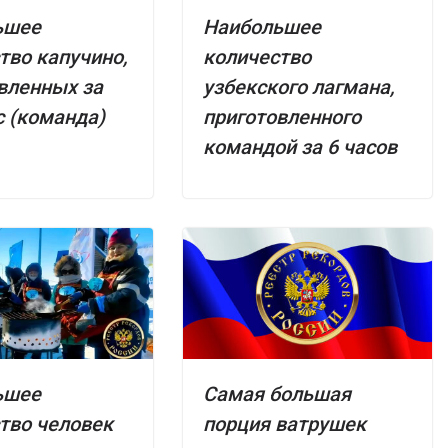
ьшее
Наибольшее
тво капучино,
количество
вленных за
узбекского лагмана,
с (команда)
приготовленного
командой за 6 часов
ьшее
Самая большая
тво человек
порция ватрушек