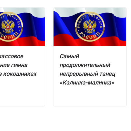
массовое
Самый
ние гимна
продолжительный
в кокошниках
непрерывный танец
«Калинка-малинка»