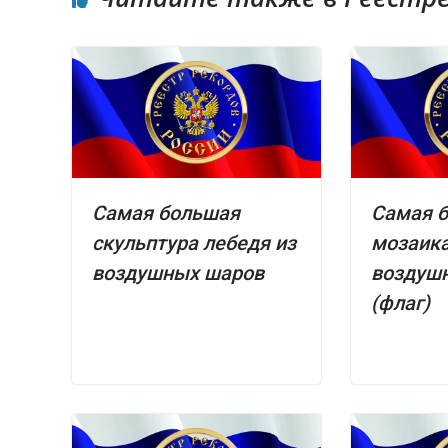
Самая большая
Самая 
скульптура лебедя из
мозаика
воздушных шаров
воздуш
(флаг)