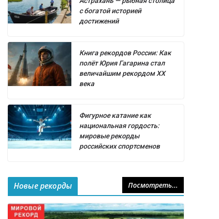
Астрахань — рыбная столица
с богатой историей
достижений
Книга рекордов России: Как
полёт Юрия Гагарина стал
величайшим рекордом XX
века
Фигурное катание как
национальная гордость:
мировые рекорды
российских спортсменов
Новые рекорды
Посмотреть...