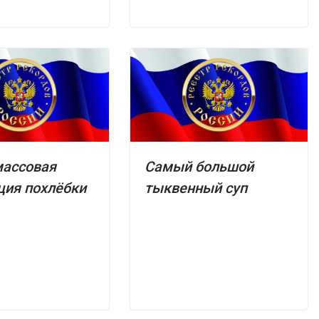
массовая
Самый большой
ция похлёбки
тыквенный суп