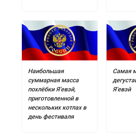
Наибольшая
Самая 
суммарная масса
дегуста
похлёбки Я’евэй,
Я’евэй
приготовленной в
нескольких котлах в
день фестиваля